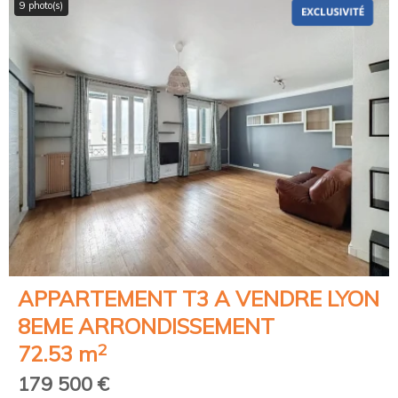
9 photo(s)
APPARTEMENT T3 A VENDRE
LYON
8EME ARRONDISSEMENT
2
72.53 m
179 500 €