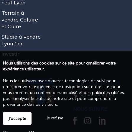
neuf Lyon
Terrain à
vendre Caluire
et Cuire
Studio à vendre
Lyon 1er
Investir
appartement
Nous utilisons des cookies sur ce site pour améliorer votre
pinel Lyon
expérience utilisateur.
Nous les utilisons avec d'autres technologies de suivi pour
NOUS CONTACTER
améliorer votre expérience de navigation sur notre site, pour
vous montrer un contenu personnalisé et des publicités ciblées,
04 26 78 64 64
pour analyser le trafic de notre site et pour comprendre la
provenance de nos visiteurs.
NOUS SUIVRE
Je refuse
J'accepte