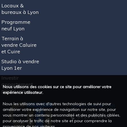
Locaux &
bureaux à Lyon
Programme
neuf Lyon
Terrain à
vendre Caluire
et Cuire
Studio à vendre
Lyon 1er
Investir
appartement
Nous utilisons des cookies sur ce site pour améliorer votre
pinel Lyon
expérience utilisateur.
Nous les utilisons avec d'autres technologies de suivi pour
NOUS CONTACTER
améliorer votre expérience de navigation sur notre site, pour
vous montrer un contenu personnalisé et des publicités ciblées,
04 26 78 64 64
pour analyser le trafic de notre site et pour comprendre la
provenance de nos visiteurs.