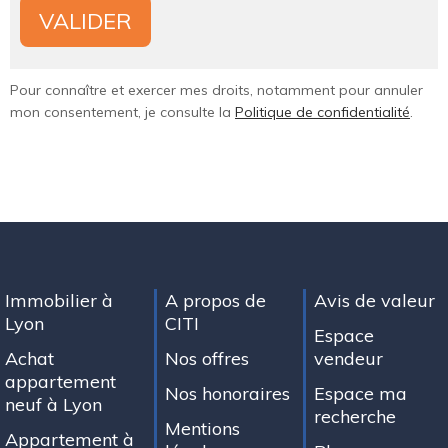
Pour connaître et exercer mes droits, notamment pour annuler
mon consentement, je consulte la
Politique de confidentialité
.
Immobilier à
A propos de
Avis de valeur
Lyon
CITI
Espace
Achat
Nos offres
vendeur
appartement
Nos honoraires
Espace ma
neuf à Lyon
recherche
Mentions
Appartement à