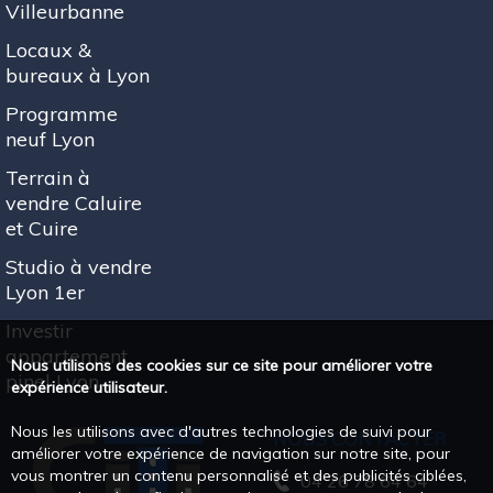
Villeurbanne
Locaux &
bureaux à Lyon
Programme
neuf Lyon
Terrain à
vendre Caluire
et Cuire
Studio à vendre
Lyon 1er
Investir
appartement
Nous utilisons des cookies sur ce site pour améliorer votre
pinel Lyon
expérience utilisateur.
Nous les utilisons avec d'autres technologies de suivi pour
NOUS CONTACTER
améliorer votre expérience de navigation sur notre site, pour
vous montrer un contenu personnalisé et des publicités ciblées,
04 26 78 64 64