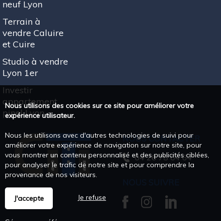
neuf Lyon
Terrain à
vendre Caluire
et Cuire
Studio à vendre
Lyon 1er
Investir
appartement
Nous utilisons des cookies sur ce site pour améliorer votre
pinel Lyon
expérience utilisateur.
Nous les utilisons avec d'autres technologies de suivi pour
NOUS CONTACTER
améliorer votre expérience de navigation sur notre site, pour
vous montrer un contenu personnalisé et des publicités ciblées,
04 26 78 64 64
pour analyser le trafic de notre site et pour comprendre la
provenance de nos visiteurs.
NOUS SUIVRE
Je refuse
J'accepte