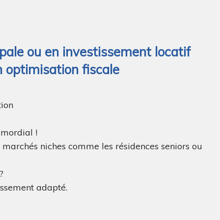
ale ou en investissement locatif
 optimisation fiscale
tion
imordial !
es marchés niches comme les résidences seniors ou
?
tissement adapté.