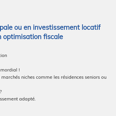
ale ou en investissement locatif
 optimisation fiscale
tion
imordial !
es marchés niches comme les résidences seniors ou
?
tissement adapté.