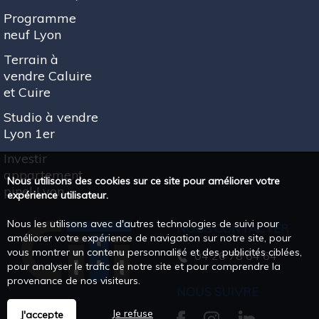
Programme
neuf Lyon
Terrain à
vendre Caluire
et Cuire
Studio à vendre
Lyon 1er
Investir
appartement
Nous utilisons des cookies sur ce site pour améliorer votre
pinel Lyon
expérience utilisateur.
Nous les utilisons avec d'autres technologies de suivi pour
NOUS CONTACTER
améliorer votre expérience de navigation sur notre site, pour
vous montrer un contenu personnalisé et des publicités ciblées,
04 26 78 64 64
pour analyser le trafic de notre site et pour comprendre la
provenance de nos visiteurs.
NOUS SUIVRE
Je refuse
J'accepte