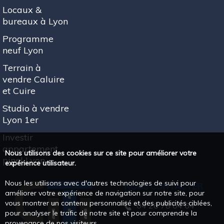
Locaux &
bureaux à Lyon
Programme
neuf Lyon
Terrain à
vendre Caluire
et Cuire
Studio à vendre
Lyon 1er
Investir
appartement
Nous utilisons des cookies sur ce site pour améliorer votre
pinel Lyon
expérience utilisateur.
Nous les utilisons avec d'autres technologies de suivi pour
NOUS CONTACTER
améliorer votre expérience de navigation sur notre site, pour
vous montrer un contenu personnalisé et des publicités ciblées,
04 26 78 64 64
pour analyser le trafic de notre site et pour comprendre la
provenance de nos visiteurs.