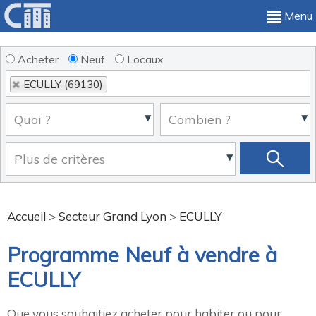
Menu
Acheter
Neuf
Locaux
ECULLY (69130)
Accueil
>
Secteur Grand Lyon
>
ECULLY
Programme Neuf à vendre à
ECULLY
Que vous souhaitiez acheter pour habiter ou pour