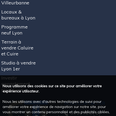
Villeurbanne
Locaux &
bureaux à Lyon
Programme
neuf Lyon
Terrain à
vendre Caluire
et Cuire
Studio à vendre
Lyon 1er
Investir
appartement
Nous utilisons des cookies sur ce site pour améliorer votre
pinel Lyon
expérience utilisateur.
Nous les utilisons avec d'autres technologies de suivi pour
NOUS CONTACTER
améliorer votre expérience de navigation sur notre site, pour
vous montrer un contenu personnalisé et des publicités ciblées,
04 26 78 64 64