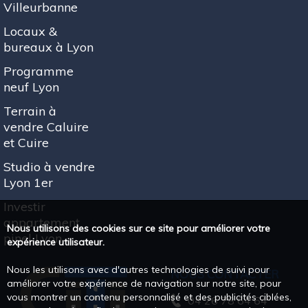
Villeurbanne
Locaux &
bureaux à Lyon
Programme
neuf Lyon
Terrain à
vendre Caluire
et Cuire
Studio à vendre
Lyon 1er
Investir
appartement
Nous utilisons des cookies sur ce site pour améliorer votre
pinel Lyon
expérience utilisateur.
Nous les utilisons avec d'autres technologies de suivi pour
NOUS CONTACTER
améliorer votre expérience de navigation sur notre site, pour
vous montrer un contenu personnalisé et des publicités ciblées,
04 26 78 64 64