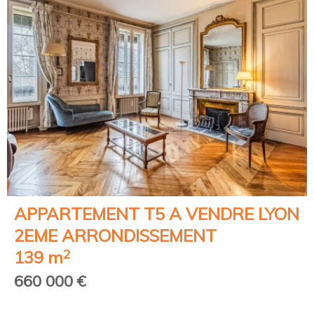
APPARTEMENT T5 A VENDRE
LYON
2EME ARRONDISSEMENT
2
139 m
660 000 €