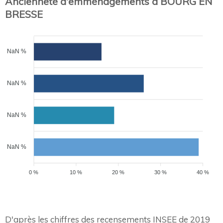
Ancienneté d'emménagements à BOURG EN
BRESSE
NaN %
NaN %
NaN %
NaN %
0 %
10 %
20 %
30 %
40 %
D'après les chiffres des recensements INSEE de 2019