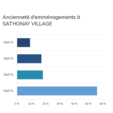
Ancienneté d'emménagements à
SATHONAY VILLAGE
NaN %
NaN %
NaN %
NaN %
0 %
10 %
20 %
30 %
40 %
50 %
60 %