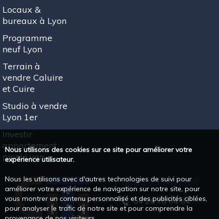
Locaux &
bureaux à Lyon
Programme
neuf Lyon
Terrain à
vendre Caluire
et Cuire
Studio à vendre
Lyon 1er
Investir
appartement
Nous utilisons des cookies sur ce site pour améliorer votre
pinel Lyon
expérience utilisateur.
Nous les utilisons avec d'autres technologies de suivi pour
NOUS CONTACTER
améliorer votre expérience de navigation sur notre site, pour
vous montrer un contenu personnalisé et des publicités ciblées,
04 26 78 64 64
pour analyser le trafic de notre site et pour comprendre la
provenance de nos visiteurs.