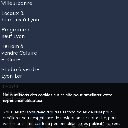
Villeurbanne
Locaux &
bureaux à Lyon
Programme
neuf Lyon
Terrain à
vendre Caluire
et Cuire
Studio à vendre
Lyon 1er
Investir
appartement
Nous utilisons des cookies sur ce site pour améliorer votre
pinel Lyon
expérience utilisateur.
Nous les utilisons avec d'autres technologies de suivi pour
NOUS CONTACTER
améliorer votre expérience de navigation sur notre site, pour
vous montrer un contenu personnalisé et des publicités ciblées,
04 26 78 64 64