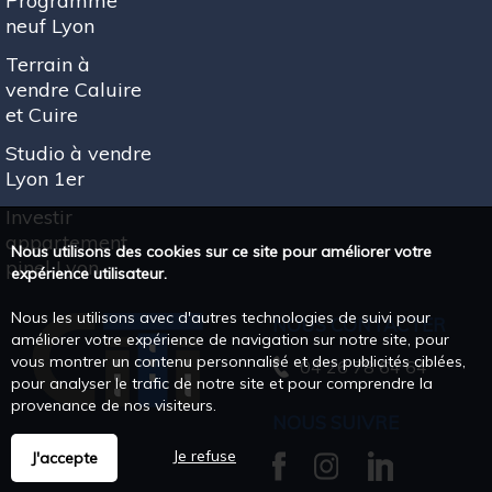
Programme
neuf Lyon
Terrain à
vendre Caluire
et Cuire
Studio à vendre
Lyon 1er
Investir
appartement
Nous utilisons des cookies sur ce site pour améliorer votre
pinel Lyon
expérience utilisateur.
Nous les utilisons avec d'autres technologies de suivi pour
NOUS CONTACTER
améliorer votre expérience de navigation sur notre site, pour
vous montrer un contenu personnalisé et des publicités ciblées,
04 26 78 64 64
pour analyser le trafic de notre site et pour comprendre la
provenance de nos visiteurs.
NOUS SUIVRE
Je refuse
J'accepte