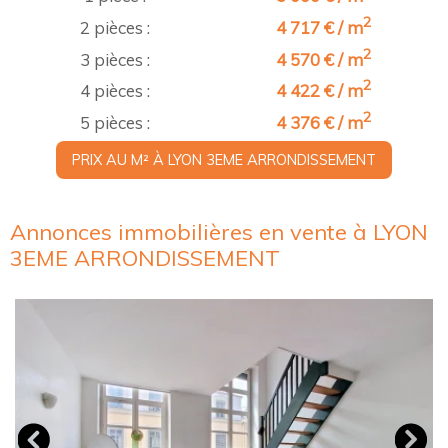
2
2 pièces :
4 717 € / m
2
3 pièces :
4 570 € / m
2
4 pièces :
4 422 € / m
2
5 pièces :
4 376 € / m
PRIX AU M² À LYON 3EME ARRONDISSEMENT
Annonces immobilières en vente à LYON
3EME ARRONDISSEMENT