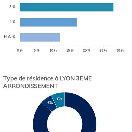
3 %
4 %
NaN %
0 %
5 %
10 %
15 %
20 %
25 %
30 %
Type de résidence à LYON 3EME
ARRONDISSEMENT
7%
6%